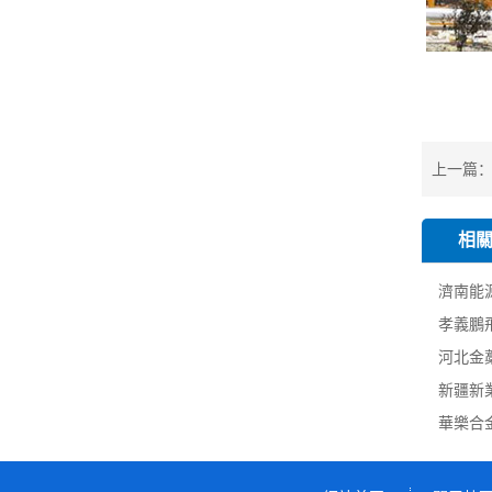
上一篇
相
濟南能源
孝義鵬飛
河北金藁
新疆新業