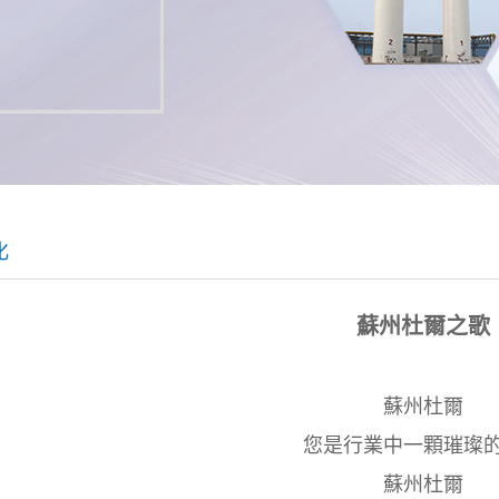
化
蘇州杜爾之歌
蘇州杜爾
您是行業中一顆璀璨
蘇州杜爾