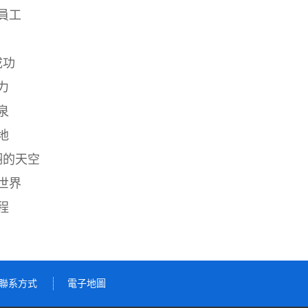
員工
成功
力
泉
地
翔的天空
世界
程
聯系方式
電子地圖