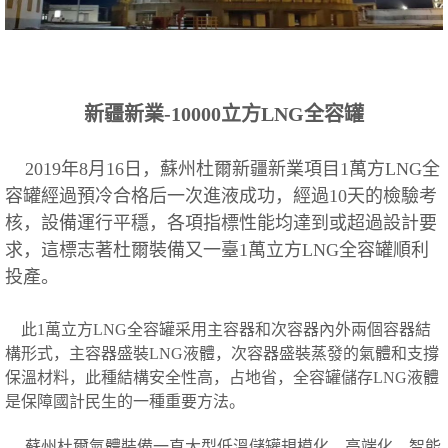
新疆新業-
10000立方LNG全容罐
2019年8月16日，蘇州杜爾新疆新業項目1萬方LNG全
容罐經過預冷合格后一次進液成功，
經過
10天的檢驗考
核，
設備運行平穩，各項指標性能均達到
或超過
設計要
求，這標志著杜爾
裝備又一臺
1萬立方LNG全容罐順利
投產。
此
1萬立方LNG全容罐采用主容器和次容器內外兩個容器結
構形式，主容器盛裝LNG液體，次容器盛裝蒸發的氣體和支撐
保溫材料，此種結構安全性高，占地省，全容罐儲存LNG液體
是保障國計民生的一種重要方法。
蘇州杜爾氣體裝備一直
大型低溫儲罐規模化、高端化、智能