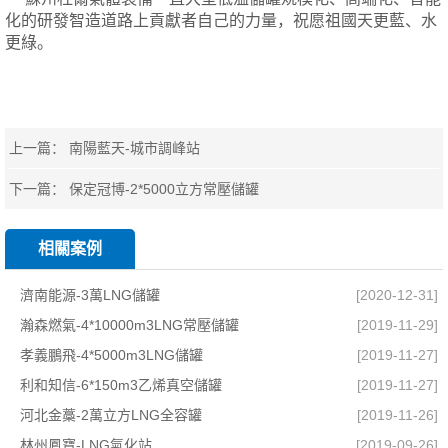
化的研發智造道路上
貢獻者自己的力量，祝愿祖國天更藍、水
更綠
。
上一篇：
南陽藍天-城市調峰站
下一篇：
保定冠博-2*5000立方常壓儲罐
相關案例
濟南能源-3萬LNG儲罐
[2020-12-31]
瀚森燃氣-4*10000m3LNG常壓儲罐
[2019-11-29]
孝義鵬飛-4*5000m3LNG儲罐
[2019-11-27]
利和知信-6*150m3乙烯真空儲罐
[2019-11-27]
河北金藁-2萬立方LNG全容罐
[2019-11-26]
林州鳳寶-LNG氣化站
[2019-09-26]